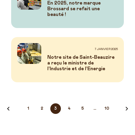
En 2025, notre marque
Brossard se refait une
beauté !
7 JANVIER 2025
Notre site de Saint-Beauzire
a reçu le ministre de
l’Industrie et de l’Energie
Navigation
1
2
3
4
5
…
10
des
actualités