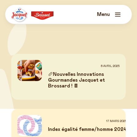
Skip
to
content
Menu
Jacquet
Brossard
8 AVRIL 2025
🥖Nouvelles Innovations
Gourmandes Jacquet et
Brossard ! 🍫
Actualités
17 MARS 2025
Index égalité femme/homme 2024