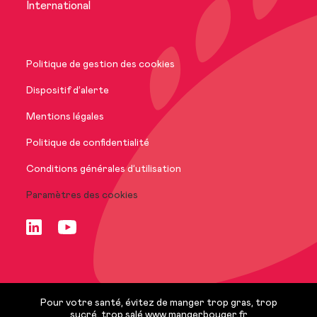
Actualités
International
Nos marques
Politique de gestion des cookies
Nos engagements
Dispositif d’alerte
Mentions légales
International
Politique de confidentialité
Conditions générales d’utilisation
Paramètres des cookies
Nous rejoindre
FR
Pour votre santé, évitez de manger trop gras, trop
sucré, trop salé
www.mangerbouger.fr