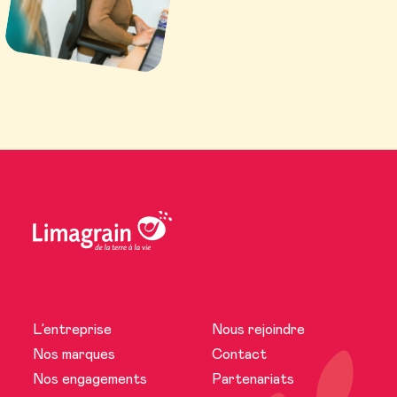
L’entreprise
Nous rejoindre
L’entreprise
Nos marques
Contact
Nos engagements
Partenariats