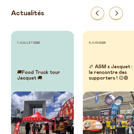
Actualités
Précédents
Suivant
7 JUILLET 2026
5 JUIN 2026
🏉 ASM x Jacquet :
🚚Food Truck tour
la rencontre des
Jacquet 🚚
supporters ! 🟡🔵