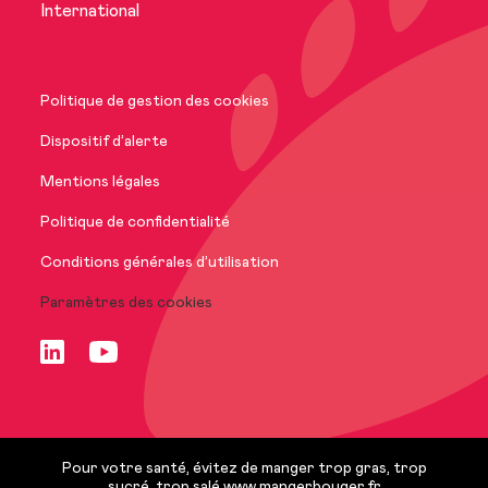
Actualités
International
Nos marques
Politique de gestion des cookies
Nos engagements
Dispositif d’alerte
Mentions légales
International
Politique de confidentialité
Conditions générales d’utilisation
Paramètres des cookies
Nous rejoindre
FR
Pour votre santé, évitez de manger trop gras, trop
sucré, trop salé
www.mangerbouger.fr