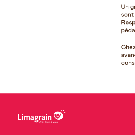
Un g
sont
Resp
pédag
Che
avan
cons