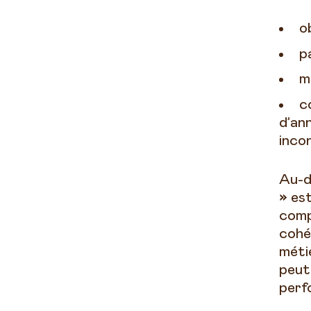
o
p
m
c
d’an
inco
Au-d
»
est
comp
cohé
méti
peut
perf