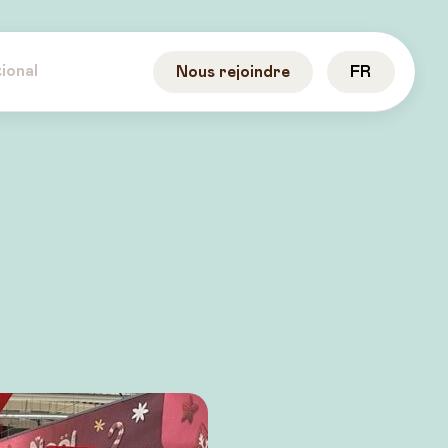
ional
Nous rejoindre
FR