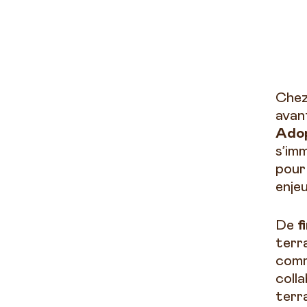
Che
avan
Adop
s’im
pour
enjeu
De
f
terra
comm
coll
terra