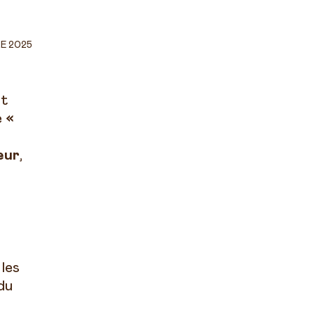
E 2025
st
e
«
eur
,
les
du