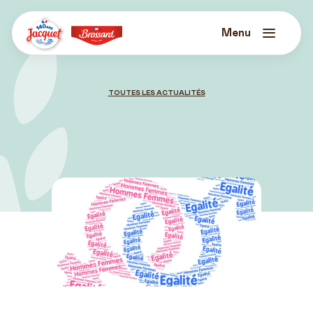
Skip
to
content
Menu
Jacquet
Brossard
TOUTES LES ACTUALITÉS