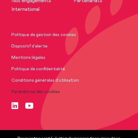
Nos engagements
Partenariats
Actualités
International
Nos marques
Politique de gestion des cookies
Nos engagements
Dispositif d’alerte
Mentions légales
International
Politique de confidentialité
Conditions générales d’utilisation
Paramètres des cookies
Nous rejoindre
FR