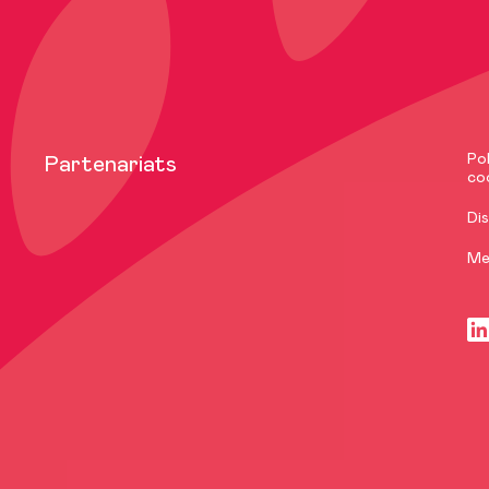
Pol
Partenariats
co
Dis
Me