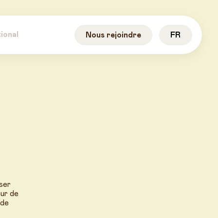
ional
Nous rejoindre
FR
iser
eur de
 de