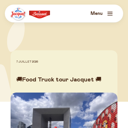
Skip
to
content
Menu
Jacquet
Brossard
7 JUILLET 2026
🚚Food Truck tour Jacquet 🚚
Actualités