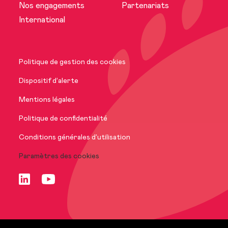
Nos engagements
Partenariats
Actualités
International
Nos marques
Politique de gestion des cookies
Nos engagements
Dispositif d’alerte
Mentions légales
International
Politique de confidentialité
Conditions générales d’utilisation
Paramètres des cookies
Nous rejoindre
FR