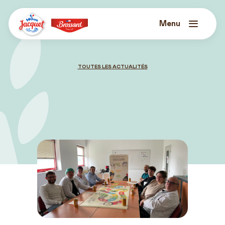
Skip
to
content
Menu
Jacquet
Brossard
TOUTES LES ACTUALITÉS