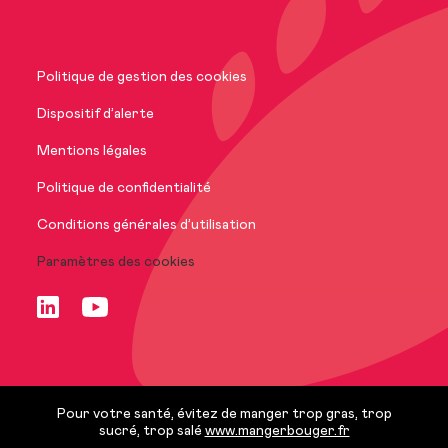
Nos marques
Politique de gestion des cookies
Nos engagements
Dispositif d’alerte
Mentions légales
International
Politique de confidentialité
Conditions générales d’utilisation
Paramètres des cookies
Nous rejoindre
FR
Pour votre santé, évitez de manger trop gras, trop
sucré, trop salé
www.mangerbouger.fr